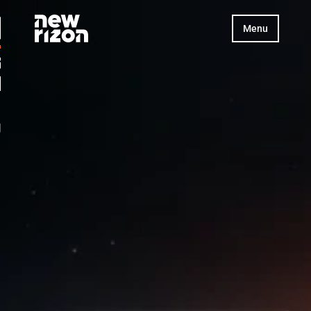
esign
Menu
 sobre 
tecnologia 
ágeis para 
eu negócio.