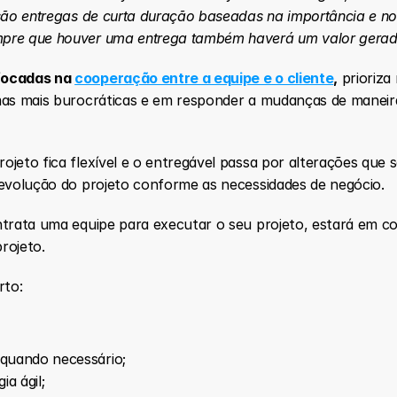
são entregas de curta duração baseadas na importância e no 
pre que houver uma entrega também haverá um valor gerado
focadas na 
cooperação entre a equipe e o cliente
,
 prioriza
mas mais burocráticas e em responder a mudanças de maneira
ojeto fica flexível e o entregável passa por alterações que 
 evolução do projeto conforme as necessidades de negócio.
ntrata uma equipe para executar o seu projeto, estará em co
rojeto.
rto:
 quando necessário;
a ágil;