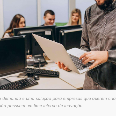
b demanda é uma solução para empresas que querem criar 
não possuem um time interno de inovação.