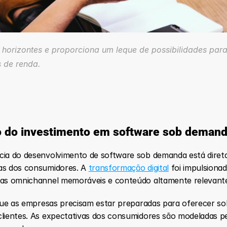
 horizontes e proporciona um leque de possibilidades para
s de renda.
co do investimento em software sob deman
cia do desenvolvimento de software sob demanda está direta
as dos consumidores. A 
transformação digital
 foi impulsionad
cias omnichannel memoráveis e conteúdo altamente relevant
a que as empresas precisam estar preparadas para oferecer so
clientes. As expectativas dos consumidores são modeladas pel