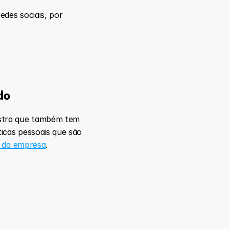
es sociais, por 
do
stra que também tem 
icas pessoais que são 
a da empresa
.