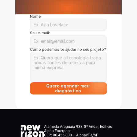
Nome:
Seu e-mail:
Como podemos te ajudar no seu projeto?
Quero agendar meu 
diagnóstico 
Alameda Araguaia 933, 8º Andar, Edifício 
Alpha Enterprise
CEP: 06.455-000 – Alphaville/SP