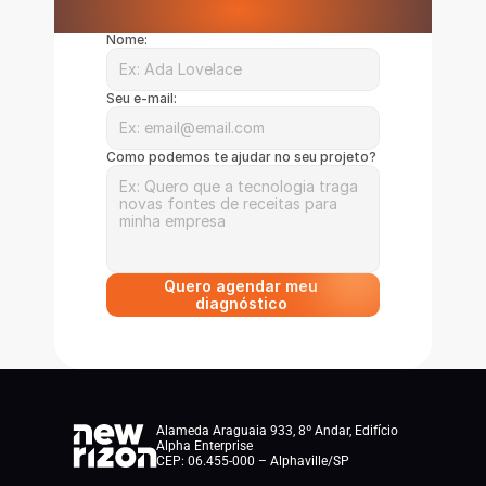
Nome:
Seu e-mail:
Como podemos te ajudar no seu projeto?
Quero agendar meu 
diagnóstico 
Alameda Araguaia 933, 8º Andar, Edifício 
Alpha Enterprise
CEP: 06.455-000 – Alphaville/SP